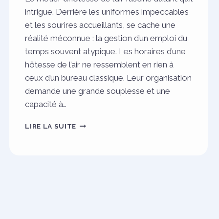
intrigue. Derrière les uniformes impeccables
et les sourires accueillants, se cache une
réalité méconnue : la gestion d’un emploi du
temps souvent atypique. Les horaires d’une
hôtesse de l’air ne ressemblent en rien à
ceux d’un bureau classique. Leur organisation
demande une grande souplesse et une
capacité à…
HORAIRES
LIRE LA SUITE
D’HÔTESSE
DE
L’AIR :
COMMENT
S’ORGANISE
LE
PLANNING
?