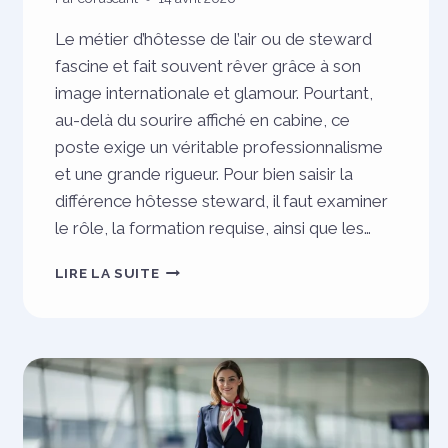
Le métier d’hôtesse de l’air ou de steward
fascine et fait souvent rêver grâce à son
image internationale et glamour. Pourtant,
au-delà du sourire affiché en cabine, ce
poste exige un véritable professionnalisme
et une grande rigueur. Pour bien saisir la
différence hôtesse steward, il faut examiner
le rôle, la formation requise, ainsi que les…
HÔTESSE
LIRE LA SUITE
DE
L’AIR
ET
STEWARD
:
COMPRENDRE
LES
DIFFÉRENCES,