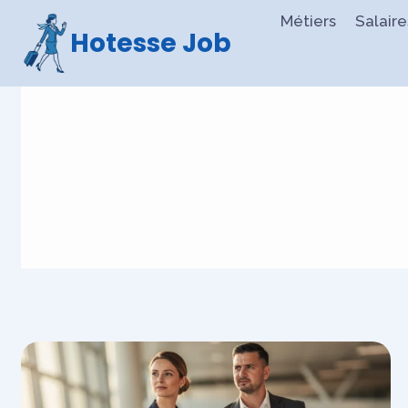
Aller
Métiers
Salair
Hotesse Job
au
contenu