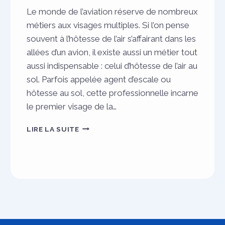
Le monde de l’aviation réserve de nombreux
métiers aux visages multiples. Si l’on pense
souvent à l’hôtesse de l’air s’affairant dans les
allées d’un avion, il existe aussi un métier tout
aussi indispensable : celui d’hôtesse de l’air au
sol. Parfois appelée agent d’escale ou
hôtesse au sol, cette professionnelle incarne
le premier visage de la…
HÔTESSE
LIRE LA SUITE
DE
L’AIR
AU
SOL :
MISSIONS,
RÔLE
ET
DIFFÉRENCES
AVEC