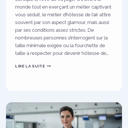
monde tout en exerçant un métier captivant
vous séduit, le métier d’hôtesse de l’air attire
souvent par son aspect glamour, mais aussi
par ses conditions assez strictes. De
nombreuses personnes s’interrogent sur la
taille minimale exigée ou la fourchette de
taille à respecter pour devenir hôtesse de…
TAILLE
LIRE LA SUITE
HÔTESSE
DE
L’AIR :
COMPRENDRE
LES
EXIGENCES
ET
CRITÈRES
PHYSIQUES